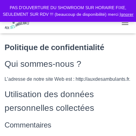
PAS D'OUVERTURE DU SHOWROOM SUR HORAIRE FIXE,
SEULEMENT SUR RDV !!! (beaucoup de disponibilité) merci
Ignorer
D
É
P
L
Politique de confidentialité
I
E
Qui sommes-nous ?
R
L
A
L’adresse de notre site Web est : http://auxdesambulants.fr.
N
A
V
Utilisation des données
I
G
personnelles collectées
A
T
I
Commentaires
O
N