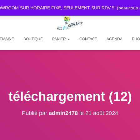
OOM SUR HORAIRE FIXE, SEULEMENT SUR RDV !!! (beaucoup de d
SEMAINE
BOUTIQUE
PANIER
CONTACT
AGENDA
PHO
téléchargement (12)
Publié par
admin2478
le
21 août 2024