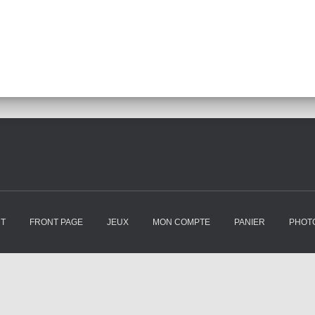
T
FRONT PAGE
JEUX
MON COMPTE
PANIER
PHOTO
TUTO DE LA SEMAINE
VALIDATION DE LA COMMANDE