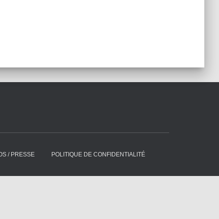
S / PRESSE
POLITIQUE DE CONFIDENTIALITÉ
Hestia | Développé par
ThemeIsle