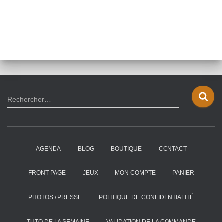
R
Rechercher…
e
c
h
e
AGENDA
BLOG
BOUTIQUE
CONTACT
r
c
h
FRONT PAGE
JEUX
MON COMPTE
PANIER
e
r
PHOTOS / PRESSE
POLITIQUE DE CONFIDENTIALITÉ
:
TUTO DE LA SEMAINE
VALIDATION DE LA COMMANDE