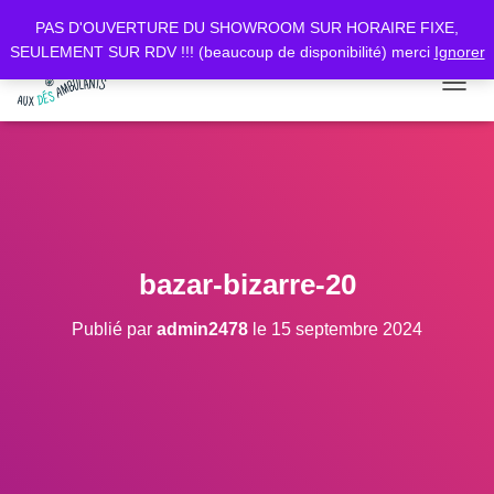
PAS D'OUVERTURE DU SHOWROOM SUR HORAIRE FIXE,
SEULEMENT SUR RDV !!! (beaucoup de disponibilité) merci
Ignorer
D
É
P
L
I
E
R
L
A
bazar-bizarre-20
N
A
Publié par
admin2478
le
15 septembre 2024
V
I
G
A
T
I
O
N