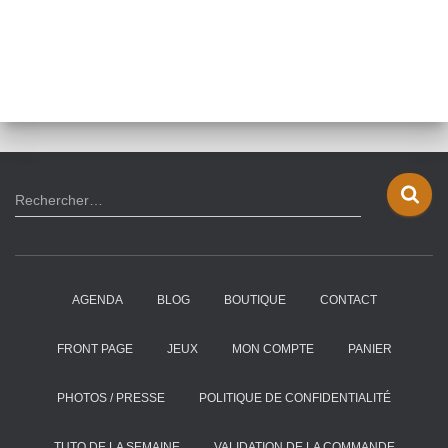
R
Rechercher…
e
c
h
e
AGENDA
BLOG
BOUTIQUE
CONTACT
r
c
h
FRONT PAGE
JEUX
MON COMPTE
PANIER
e
r
PHOTOS / PRESSE
POLITIQUE DE CONFIDENTIALITÉ
:
TUTO DE LA SEMAINE
VALIDATION DE LA COMMANDE