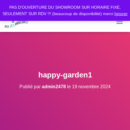
PAS D'OUVERTURE DU SHOWROOM SUR HORAIRE FIXE,
SEULEMENT SUR RDV !!! (beaucoup de disponibilité) merci
Ignorer
D
É
P
L
I
E
R
L
A
happy-garden1
N
A
Publié par
admin2478
le
19 novembre 2024
V
I
G
A
T
I
O
N