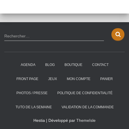
R
Rechercher…
e
c
h
e
AGENDA
BLOG
BOUTIQUE
CONTACT
r
c
h
FRONT PAGE
JEUX
MON COMPTE
PANIER
e
r
PHOTOS / PRESSE
POLITIQUE DE CONFIDENTIALITÉ
:
TUTO DE LA SEMAINE
VALIDATION DE LA COMMANDE
Hestia | Développé par
ThemeIsle