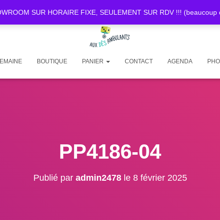
OOM SUR HORAIRE FIXE, SEULEMENT SUR RDV !!! (beaucoup de d
SEMAINE
BOUTIQUE
PANIER
CONTACT
AGENDA
PHO
PP4186-04
Publié par
admin2478
le
8 février 2025