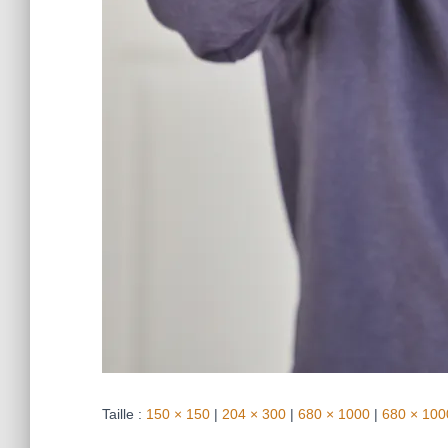
Taille :
150 × 150
|
204 × 300
|
680 × 1000
|
680 × 100