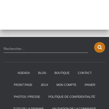
R
Rechercher…
e
c
h
e
AGENDA
BLOG
BOUTIQUE
CONTACT
r
c
h
FRONT PAGE
JEUX
MON COMPTE
PANIER
e
r
PHOTOS / PRESSE
POLITIQUE DE CONFIDENTIALITÉ
:
TUTO DE LA SEMAINE
VALIDATION DE LA COMMANDE