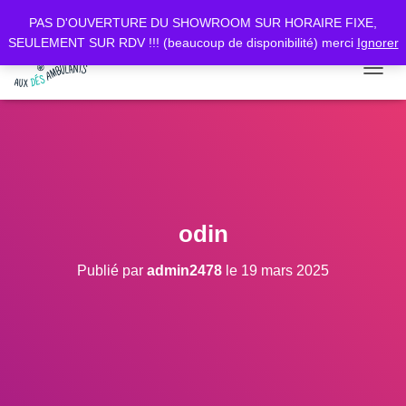
PAS D'OUVERTURE DU SHOWROOM SUR HORAIRE FIXE,
SEULEMENT SUR RDV !!! (beaucoup de disponibilité) merci
Ignorer
D
É
P
L
I
E
R
L
A
odin
N
A
Publié par
admin2478
le
19 mars 2025
V
I
G
A
T
I
O
N