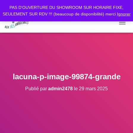
PAS D'OUVERTURE DU SHOWROOM SUR HORAIRE FIXE,
SEULEMENT SUR RDV !!! (beaucoup de disponibilité) merci
Ignorer
D
É
P
L
I
E
R
L
A
lacuna-p-image-99874-grande
N
A
Publié par
admin2478
le
29 mars 2025
V
I
G
A
T
I
O
N