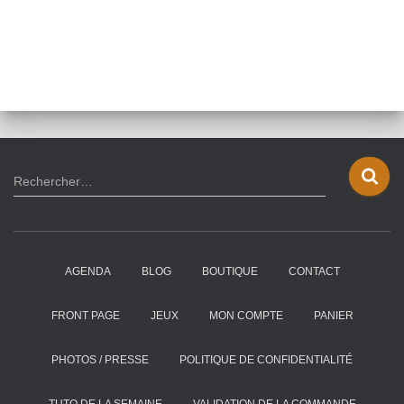
R
Rechercher…
e
c
h
e
AGENDA
BLOG
BOUTIQUE
CONTACT
r
c
h
FRONT PAGE
JEUX
MON COMPTE
PANIER
e
r
PHOTOS / PRESSE
POLITIQUE DE CONFIDENTIALITÉ
:
TUTO DE LA SEMAINE
VALIDATION DE LA COMMANDE