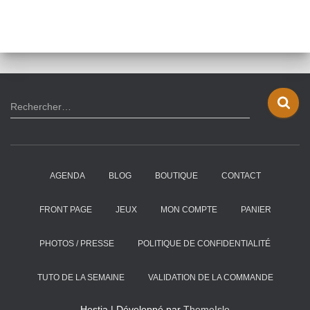
R
Rechercher…
e
c
h
e
AGENDA
BLOG
BOUTIQUE
CONTACT
r
c
h
FRONT PAGE
JEUX
MON COMPTE
PANIER
e
r
PHOTOS / PRESSE
POLITIQUE DE CONFIDENTIALITÉ
:
TUTO DE LA SEMAINE
VALIDATION DE LA COMMANDE
Hestia | Développé par
ThemeIsle