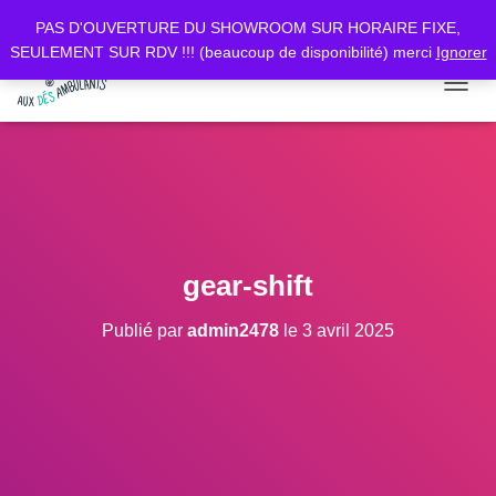
PAS D'OUVERTURE DU SHOWROOM SUR HORAIRE FIXE,
SEULEMENT SUR RDV !!! (beaucoup de disponibilité) merci
Ignorer
D
É
P
L
I
E
R
L
A
gear-shift
N
A
Publié par
admin2478
le
3 avril 2025
V
I
G
A
T
I
O
N