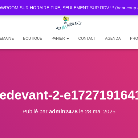
OOM SUR HORAIRE FIXE, SEULEMENT SUR RDV !!! (beaucoup de d
SEMAINE
BOUTIQUE
PANIER
CONTACT
AGENDA
PHO
tedevant-2-e172719164
Publié par
admin2478
le
28 mai 2025