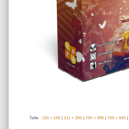
Taille :
150 × 150
|
211 × 300
|
700 × 995
|
700 × 995
|