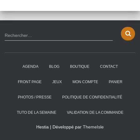
R
Rechercher…
e
c
h
e
AGENDA
BLOG
BOUTIQUE
CONTACT
r
c
h
FRONT PAGE
JEUX
MON COMPTE
PANIER
e
r
PHOTOS / PRESSE
POLITIQUE DE CONFIDENTIALITÉ
:
TUTO DE LA SEMAINE
VALIDATION DE LA COMMANDE
Hestia | Développé par
ThemeIsle