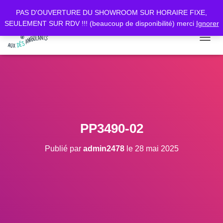
PAS D'OUVERTURE DU SHOWROOM SUR HORAIRE FIXE,
SEULEMENT SUR RDV !!! (beaucoup de disponibilité) merci
Ignorer
D
É
P
L
I
E
R
L
A
PP3490-02
N
A
Publié par
admin2478
le
28 mai 2025
V
I
G
A
T
I
O
N