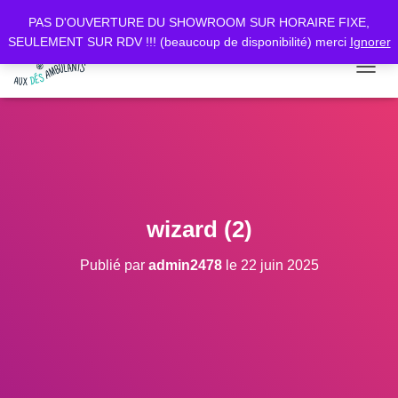
PAS D'OUVERTURE DU SHOWROOM SUR HORAIRE FIXE,
SEULEMENT SUR RDV !!! (beaucoup de disponibilité) merci
Ignorer
D
É
P
L
I
E
R
L
A
wizard (2)
N
A
Publié par
admin2478
le
22 juin 2025
V
I
G
A
T
I
O
N