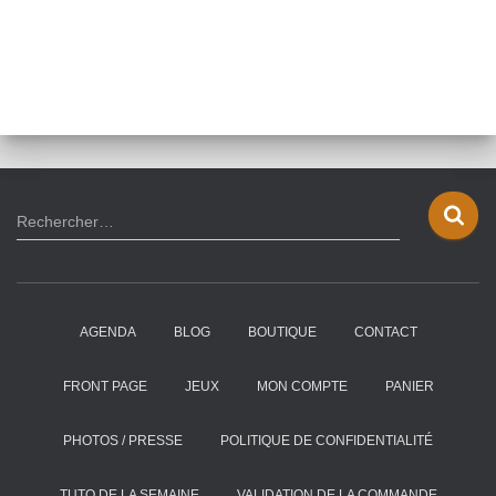
R
Rechercher…
e
c
h
e
AGENDA
BLOG
BOUTIQUE
CONTACT
r
c
h
FRONT PAGE
JEUX
MON COMPTE
PANIER
e
r
PHOTOS / PRESSE
POLITIQUE DE CONFIDENTIALITÉ
:
TUTO DE LA SEMAINE
VALIDATION DE LA COMMANDE