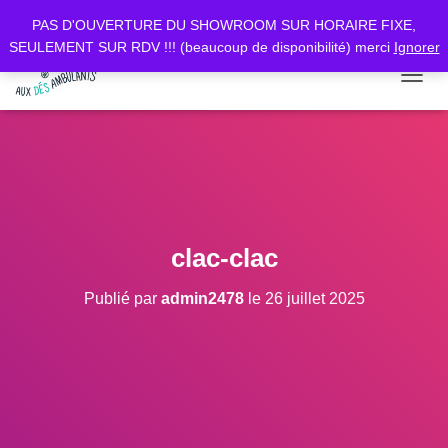
PAS D'OUVERTURE DU SHOWROOM SUR HORAIRE FIXE,
SEULEMENT SUR RDV !!! (beaucoup de disponibilité) merci
Ignorer
D
É
P
L
I
E
R
L
A
clac-clac
N
A
Publié par
admin2478
le
26 juillet 2025
V
I
G
A
T
I
O
N