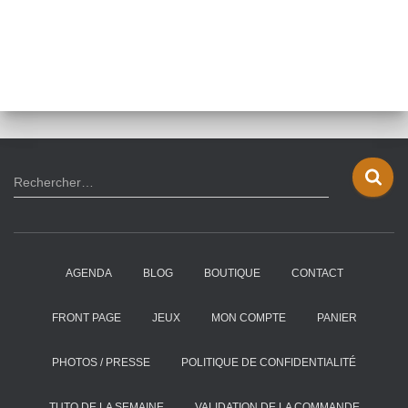
R
Rechercher…
e
c
h
e
AGENDA
BLOG
BOUTIQUE
CONTACT
r
c
h
FRONT PAGE
JEUX
MON COMPTE
PANIER
e
r
PHOTOS / PRESSE
POLITIQUE DE CONFIDENTIALITÉ
:
TUTO DE LA SEMAINE
VALIDATION DE LA COMMANDE