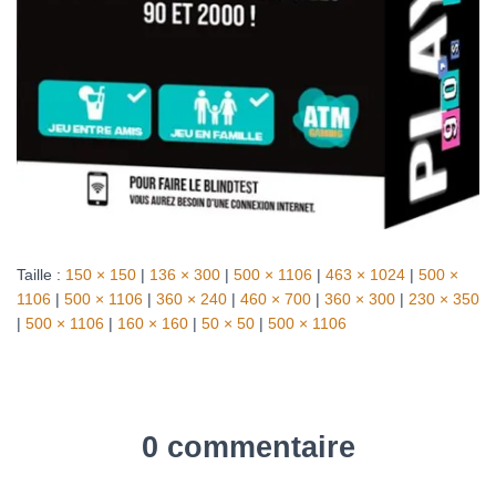
Taille :
150 × 150
|
136 × 300
|
500 × 1106
|
463 × 1024
|
500 ×
1106
|
500 × 1106
|
360 × 240
|
460 × 700
|
360 × 300
|
230 × 350
|
500 × 1106
|
160 × 160
|
50 × 50
|
500 × 1106
0 commentaire