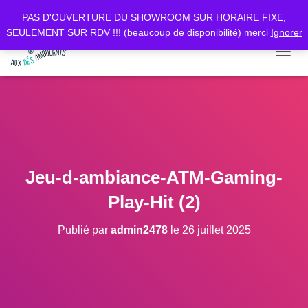
PAS D'OUVERTURE DU SHOWROOM SUR HORAIRE FIXE,
SEULEMENT SUR RDV !!! (beaucoup de disponibilité) merci
Ignorer
D
É
P
L
I
E
R
L
A
Jeu-d-ambiance-ATM-Gaming-
N
A
Play-Hit (2)
V
I
Publié par
admin2478
le
26 juillet 2025
G
A
T
I
O
N