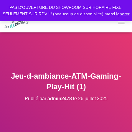
PAS D'OUVERTURE DU SHOWROOM SUR HORAIRE FIXE,
SEULEMENT SUR RDV !!! (beaucoup de disponibilité) merci
Ignorer
D
É
P
L
I
E
R
L
A
Jeu-d-ambiance-ATM-Gaming-
N
A
Play-Hit (1)
V
I
Publié par
admin2478
le
26 juillet 2025
G
A
T
I
O
N