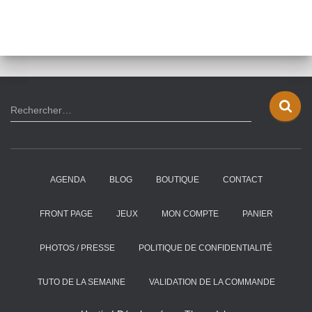
R
Rechercher…
e
c
h
e
AGENDA
BLOG
BOUTIQUE
CONTACT
r
c
h
FRONT PAGE
JEUX
MON COMPTE
PANIER
e
r
PHOTOS / PRESSE
POLITIQUE DE CONFIDENTIALITÉ
:
TUTO DE LA SEMAINE
VALIDATION DE LA COMMANDE