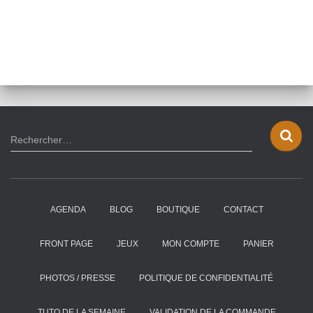
R
Rechercher…
e
c
h
e
AGENDA
BLOG
BOUTIQUE
CONTACT
r
c
h
FRONT PAGE
JEUX
MON COMPTE
PANIER
e
r
PHOTOS / PRESSE
POLITIQUE DE CONFIDENTIALITÉ
:
TUTO DE LA SEMAINE
VALIDATION DE LA COMMANDE