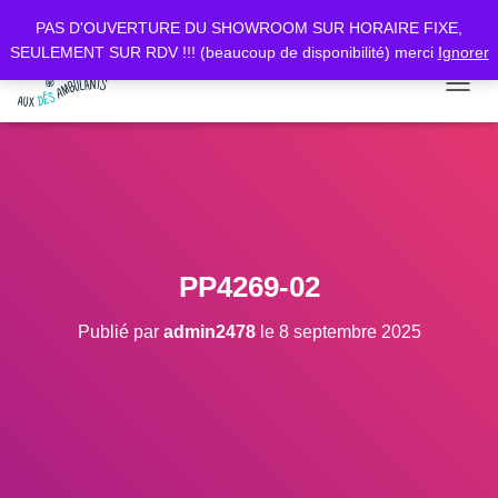
PAS D'OUVERTURE DU SHOWROOM SUR HORAIRE FIXE,
SEULEMENT SUR RDV !!! (beaucoup de disponibilité) merci
Ignorer
D
É
P
L
I
E
R
L
A
PP4269-02
N
A
Publié par
admin2478
le
8 septembre 2025
V
I
G
A
T
I
O
N