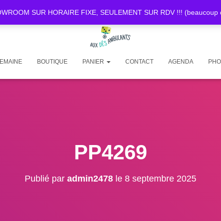
OOM SUR HORAIRE FIXE, SEULEMENT SUR RDV !!! (beaucoup de d
SEMAINE
BOUTIQUE
PANIER
CONTACT
AGENDA
PHO
PP4269
Publié par
admin2478
le
8 septembre 2025