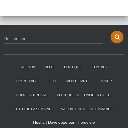
R
Rechercher…
e
c
h
e
AGENDA
BLOG
BOUTIQUE
CONTACT
r
c
h
FRONT PAGE
JEUX
MON COMPTE
PANIER
e
r
PHOTOS / PRESSE
POLITIQUE DE CONFIDENTIALITÉ
:
TUTO DE LA SEMAINE
VALIDATION DE LA COMMANDE
Hestia | Développé par
ThemeIsle