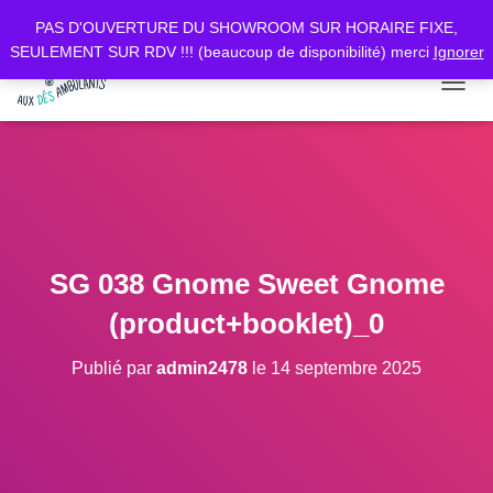
PAS D'OUVERTURE DU SHOWROOM SUR HORAIRE FIXE,
SEULEMENT SUR RDV !!! (beaucoup de disponibilité) merci
Ignorer
D
É
P
L
I
E
R
L
A
SG 038 Gnome Sweet Gnome
N
A
(product+booklet)_0
V
I
Publié par
admin2478
le
14 septembre 2025
G
A
T
I
O
N