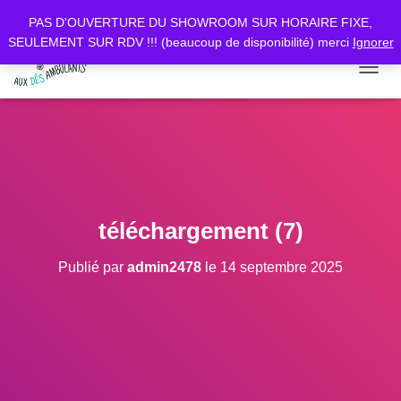
PAS D'OUVERTURE DU SHOWROOM SUR HORAIRE FIXE,
SEULEMENT SUR RDV !!! (beaucoup de disponibilité) merci
Ignorer
D
É
P
L
I
E
R
L
A
téléchargement (7)
N
A
Publié par
admin2478
le
14 septembre 2025
V
I
G
A
T
I
O
N