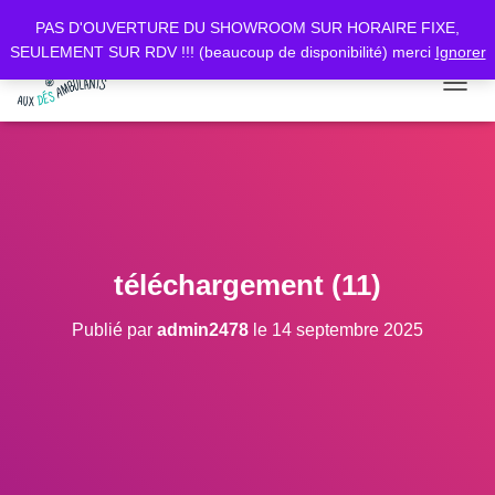
PAS D'OUVERTURE DU SHOWROOM SUR HORAIRE FIXE,
SEULEMENT SUR RDV !!! (beaucoup de disponibilité) merci
Ignorer
D
É
P
L
I
E
R
L
A
téléchargement (11)
N
A
Publié par
admin2478
le
14 septembre 2025
V
I
G
A
T
I
O
N