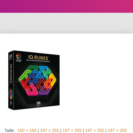
Taille :
150 × 150
|
197 × 255
|
197 × 255
|
197 × 255
|
197 × 255