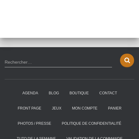
R
Rechercher…
e
c
h
e
AGENDA
BLOG
BOUTIQUE
CONTACT
r
c
h
FRONT PAGE
JEUX
MON COMPTE
PANIER
e
r
PHOTOS / PRESSE
POLITIQUE DE CONFIDENTIALITÉ
:
TUTO DE LA SEMAINE
VALIDATION DE LA COMMANDE