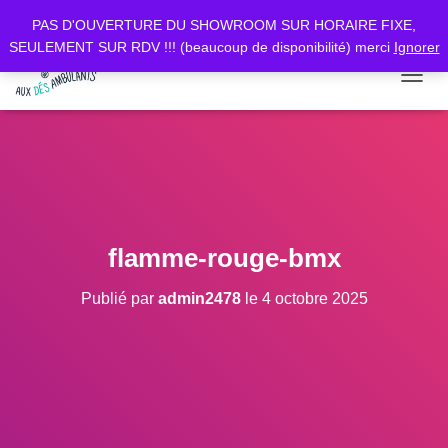
PAS D'OUVERTURE DU SHOWROOM SUR HORAIRE FIXE,
SEULEMENT SUR RDV !!! (beaucoup de disponibilité) merci
Ignorer
D
É
P
L
I
E
R
L
A
flamme-rouge-bmx
N
A
Publié par
admin2478
le
4 octobre 2025
V
I
G
A
T
I
O
N