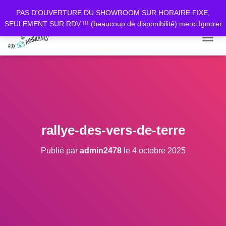
PAS D'OUVERTURE DU SHOWROOM SUR HORAIRE FIXE,
SEULEMENT SUR RDV !!! (beaucoup de disponibilité) merci
Ignorer
D
É
P
L
I
E
R
L
A
rallye-des-vers-de-terre
N
A
Publié par
admin2478
le
4 octobre 2025
V
I
G
A
T
I
O
N