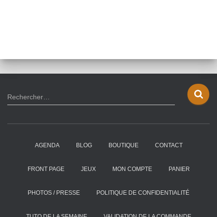
R
Rechercher…
e
c
h
e
AGENDA
BLOG
BOUTIQUE
CONTACT
r
c
h
FRONT PAGE
JEUX
MON COMPTE
PANIER
e
r
PHOTOS / PRESSE
POLITIQUE DE CONFIDENTIALITÉ
:
TUTO DE LA SEMAINE
VALIDATION DE LA COMMANDE