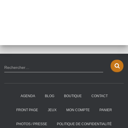
R
Rechercher…
e
c
h
e
AGENDA
BLOG
BOUTIQUE
CONTACT
r
c
h
FRONT PAGE
JEUX
MON COMPTE
PANIER
e
r
PHOTOS / PRESSE
POLITIQUE DE CONFIDENTIALITÉ