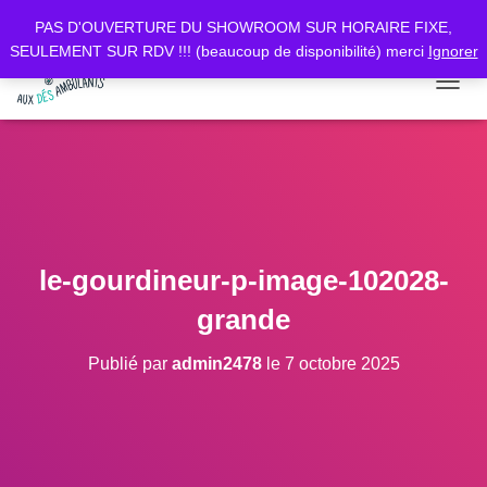
PAS D'OUVERTURE DU SHOWROOM SUR HORAIRE FIXE,
SEULEMENT SUR RDV !!! (beaucoup de disponibilité) merci
Ignorer
D
É
P
L
I
E
R
L
A
le-gourdineur-p-image-102028-
N
A
grande
V
I
Publié par
admin2478
le
7 octobre 2025
G
A
T
I
O
N