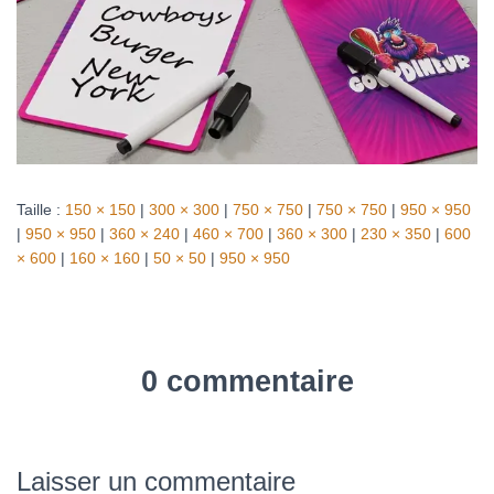
Taille :
150 × 150
|
300 × 300
|
750 × 750
|
750 × 750
|
950 × 950
|
950 × 950
|
360 × 240
|
460 × 700
|
360 × 300
|
230 × 350
|
600
× 600
|
160 × 160
|
50 × 50
|
950 × 950
0 commentaire
Laisser un commentaire