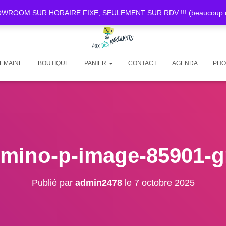
OOM SUR HORAIRE FIXE, SEULEMENT SUR RDV !!! (beaucoup de d
SEMAINE
BOUTIQUE
PANIER
CONTACT
AGENDA
PHO
omino-p-image-85901-g
Publié par
admin2478
le
7 octobre 2025