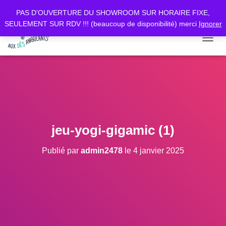
PAS D'OUVERTURE DU SHOWROOM SUR HORAIRE FIXE,
SEULEMENT SUR RDV !!! (beaucoup de disponibilité) merci
Ignorer
D
É
P
L
I
E
R
L
A
jeu-yogi-gigamic (1)
N
A
Publié par
admin2478
le
4 janvier 2025
V
I
G
A
T
I
O
N