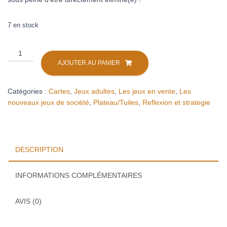
7 en stock
quantité
de
AJOUTER AU PANIER
10
First
Catégories :
Cartes
,
Jeux adultes
,
Les jeux en vente
,
Les
nouveaux jeux de société
,
Plateau/Tuiles
,
Reflexion et strategie
DESCRIPTION
INFORMATIONS COMPLÉMENTAIRES
AVIS (0)