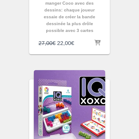
manger Coco avec des
dessins: chaque joueur
essaie de créer la bande
dessinée la plus drôle
possible avec 3 cartes
Le
Le
27,00
€
22,00
€
prix
prix
initial
actuel
était :
est :
27,00€.
22,00€.