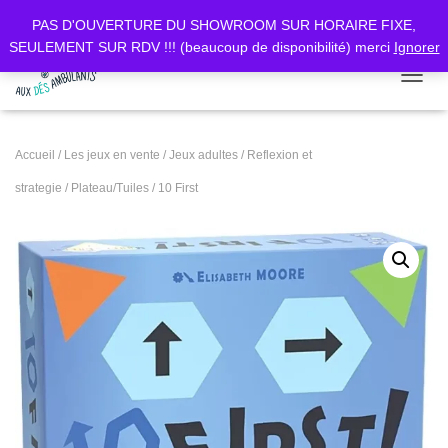
PAS D'OUVERTURE DU SHOWROOM SUR HORAIRE FIXE,
SEULEMENT SUR RDV !!! (beaucoup de disponibilité) merci
Ignorer
DÉPLI
Accueil
/
Les jeux en vente
/
Jeux adultes
/
Reflexion et
strategie
/
Plateau/Tuiles
/ 10 First