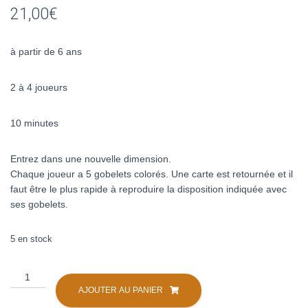
sur 5
21,00
€
basé sur
notation
client
à partir de 6 ans
2 à 4 joueurs
10 minutes
Entrez dans une nouvelle dimension.
Chaque joueur a 5 gobelets colorés. Une carte est retournée et il
faut être le plus rapide à reproduire la disposition indiquée avec
ses gobelets.
5 en stock
quantité
de
AJOUTER AU PANIER
Crazy