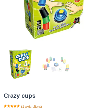
Crazy cups
(
1
avis client)
Noté
1
5.00