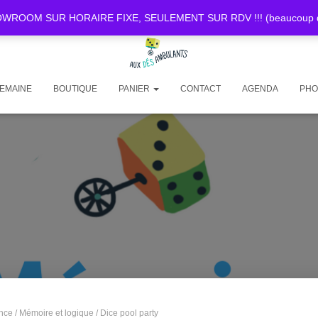
OOM SUR HORAIRE FIXE, SEULEMENT SUR RDV !!! (beaucoup de d
SEMAINE
BOUTIQUE
PANIER
CONTACT
AGENDA
PHO
nce
/
Mémoire et logique
/ Dice pool party