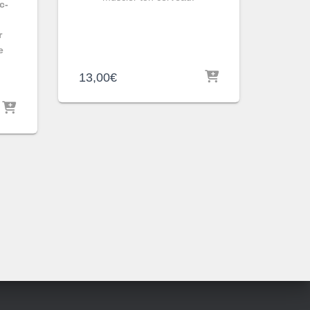
c-
s
r
e
13,00
€