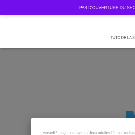
PAS D'OUVERTURE DU SHOWR
TUTO DE LA 
Accueil
/
Les jeux en vente
/
Jeux adultes
/
Jeux d'ambia