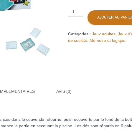
quantité
de
AJOUTER AU PANIE
Dice
pool
Catégories :
Jeux adultes
,
Jeux d
party
de société
,
Mémoire et logique
OMPLÉMENTAIRES
AVIS (0)
 lancés dans le couvercle retourné, puis recouverts par le fond de la boî
mence la partie en secouant la piscine. Les dés sont répartis en 6 pai