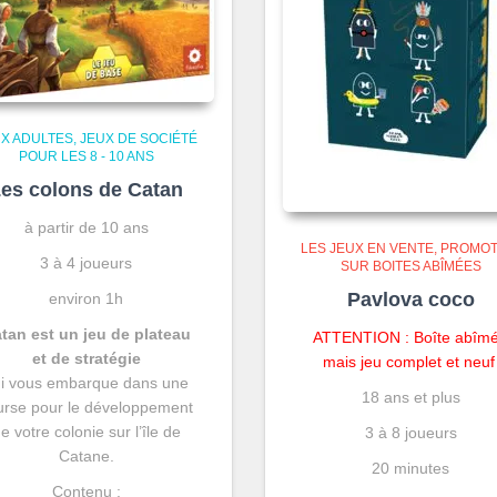
X ADULTES
JEUX DE SOCIÉTÉ
POUR LES 8 - 10 ANS
es colons de Catan
à partir de 10 ans
LES JEUX EN VENTE
PROMOT
3 à 4 joueurs
SUR BOITES ABÎMÉES
Pavlova coco
environ 1h
tan
est un jeu de plateau
ATTENTION : Boîte abîm
et de stratégie
mais jeu complet et neu
i vous embarque dans une
18 ans et plus
urse pour le développement
e votre colonie sur l’île de
3 à 8 joueurs
Catane.
20 minutes
Contenu :