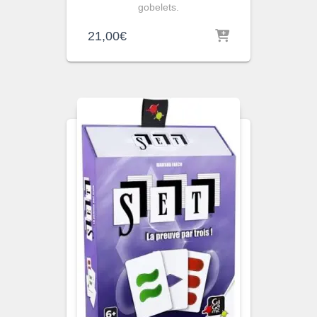
gobelets.
21,00
€