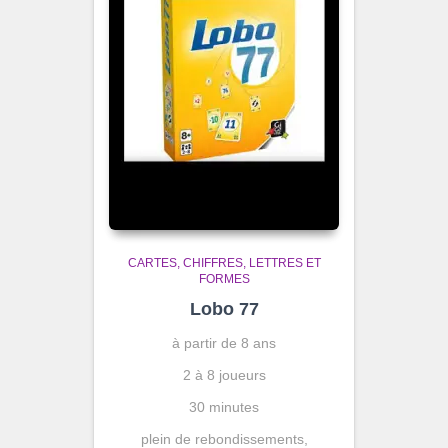
CARTES
CHIFFRES, LETTRES ET
FORMES
Lobo 77
à partir de 8 ans
2 à 8 joueurs
30 minutes
plein de rebondissements,