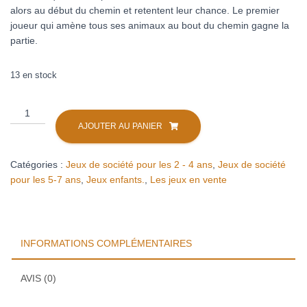
alors au début du chemin et retentent leur chance. Le premier
joueur qui amène tous ses animaux au bout du chemin gagne la
partie.
13 en stock
quantité
de
AJOUTER AU PANIER
File
Filou
Catégories :
Jeux de société pour les 2 - 4 ans
,
Jeux de société
pour les 5-7 ans
,
Jeux enfants.
,
Les jeux en vente
INFORMATIONS COMPLÉMENTAIRES
AVIS (0)