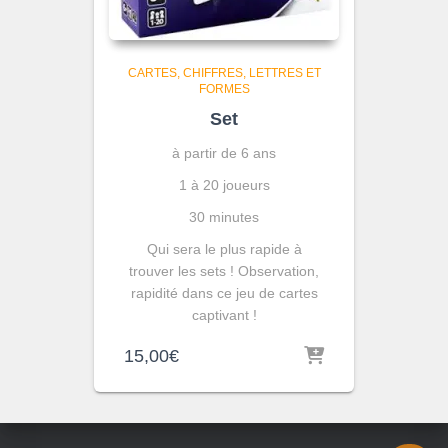
CARTES
CHIFFRES, LETTRES ET
FORMES
Set
à partir de 6 ans
1 à 20 joueurs
30 minutes
Qui sera le plus rapide à
trouver les sets ! Observation,
rapidité dans ce jeu de cartes
captivant !
15,00
€