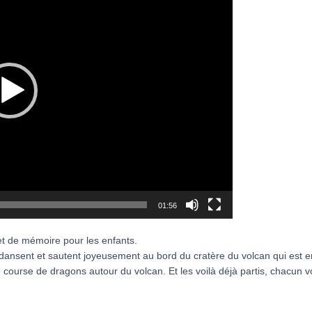
01:56
t de mémoire pour les enfants.
 dansent et sautent joyeusement au bord du cratère du volcan qui est e
 course de dragons autour du volcan. Et les voilà déjà partis, chacun vo