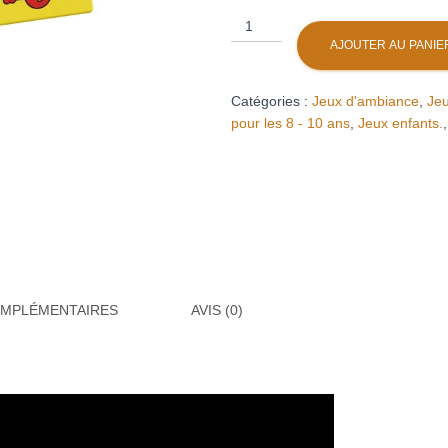
quantité
de
AJOUTER AU PANIE
Fort
comme
Catégories :
Jeux d'ambiance
,
Jeu
un
pour les 8 - 10 ans
,
Jeux enfants.
dragon
OMPLÉMENTAIRES
AVIS (0)