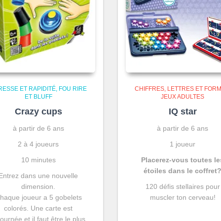
RESSE ET RAPIDITÉ
FOU RIRE
CHIFFRES, LETTRES ET FOR
ET BLUFF
JEUX ADULTES
Crazy cups
IQ star
à partir de 6 ans
à partir de 6 ans
2 à 4 joueurs
1 joueur
10 minutes
Placerez-vous toutes le
étoiles dans le coffret
Entrez dans une nouvelle
dimension.
120 défis stellaires pour
haque joueur a 5 gobelets
muscler ton cerveau!
colorés. Une carte est
tournée et il faut être le plus