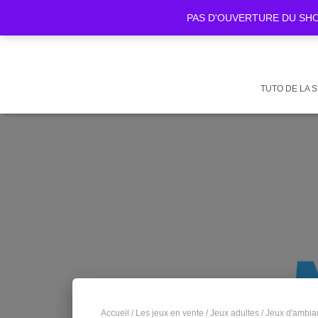
PAS D'OUVERTURE DU SHOWR
TUTO DE LA 
Accueil
/
Les jeux en vente
/
Jeux adultes
/
Jeux d'ambia