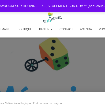
OOM SUR HORAIRE FIXE, SEULEMENT SUR RDV !!! (beaucoup de d
SEMAINE
BOUTIQUE
PANIER
CONTACT
AGENDA
PHO
nce
/
Mémoire et logique
/ Fort comme un dragon