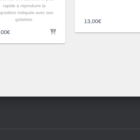
rapide à reproduire la
sposition indiquée avec ses
gobelets.
13,00
€
,00
€