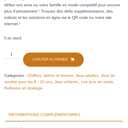
défiez vos amis ou votre famille en mode compétitif pour encore
plus d’amusement ! Trouvez des défis supplémentaires, des
indices et les solutions en ligne via le QR code ou notre site
internet !
5 en stock
quantité
de
AJOUTER AU PANIER
IQ
mini
Catégories :
Chiffres, lettres et formes
,
Jeux adultes
,
Jeux de
expert
société pour les 8 - 10 ans
,
Jeux enfants.
,
Les jeux en vente
,
Reflexion et strategie
INFORMATIONS COMPLÉMENTAIRES