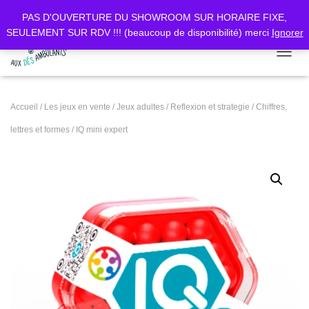
PAS D'OUVERTURE DU SHOWROOM SUR HORAIRE FIXE,
SEULEMENT SUR RDV !!! (beaucoup de disponibilité) merci
Ignorer
DÉPLI
Accueil
/
Les jeux en vente
/
Jeux adultes
/
Reflexion et strategie
/
Chiffres,
lettres et formes
/ IQ mini expert