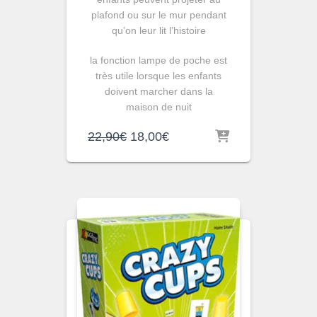
plafond ou sur le mur pendant
qu’on leur lit l’histoire
la fonction lampe de poche est
très utile lorsque les enfants
doivent marcher dans la
maison de nuit
Le
Le
22,90
€
18,00
€
prix
prix
initial
actuel
était :
est :
22,90€.
18,00€.