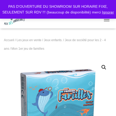
PAS D'OUVERTURE DU SHOWROOM SUR HORAIRE FIXE,
SEULEMENT SUR RDV !!! (beaucoup de disponibilité) merci
Ignorer
DÉPLI
Accueil
/
Les jeux en vente
/
Jeux enfants.
/
Jeux de société pour les 2 - 4
ans
/ Mon 1er jeu de familles