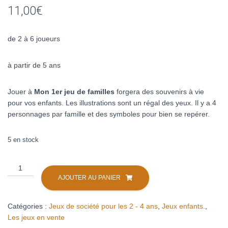
11,00
€
de 2 à 6 joueurs
à partir de 5 ans
Jouer à
Mon 1er jeu de familles
forgera des souvenirs à vie
pour vos enfants. Les illustrations sont un régal des yeux. Il y a 4
personnages par famille et des symboles pour bien se repérer.
5 en stock
quantité
de
AJOUTER AU PANIER
Mon
1er
Catégories :
Jeux de société pour les 2 - 4 ans
,
Jeux enfants.
,
jeu
Les jeux en vente
de