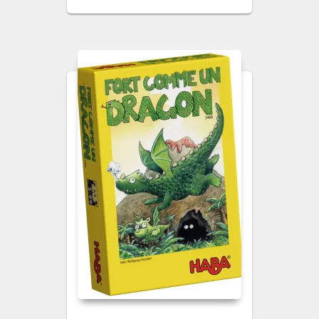
prix
prix
initial
actuel
était :
est :
27,00€.
22,00€.