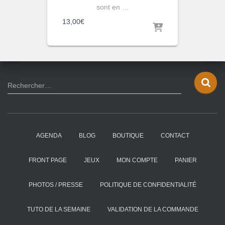
sont en …
13,00
€
R
Rechercher…
e
c
h
e
AGENDA
BLOG
BOUTIQUE
CONTACT
r
c
h
FRONT PAGE
JEUX
MON COMPTE
PANIER
e
r
PHOTOS / PRESSE
POLITIQUE DE CONFIDENTIALITÉ
:
TUTO DE LA SEMAINE
VALIDATION DE LA COMMANDE