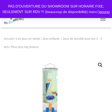
PAS D'OUVERTURE DU SHOWROOM SUR HORAIRE FIXE,
SEULEMENT SUR RDV !!! (beaucoup de disponibilité) merci
Ignorer
DÉPLI
Accueil
/
Les jeux en vente
/
Jeux enfants.
/
Jeux de société pour les 2 - 4
ans
/ Plus plus big breeze