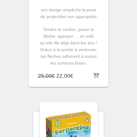
son design empêche la pose
de projectiles non appropriés
Tendre le cordon, poser la
flèche, appuyer … et voilà
qu’elle file déjà dans les airs !
Grâce à la pointe à ventouse,
les flèches adhèrent à toutes
les surfaces lisses.
Le
Le
25,00
€
22,00
€
prix
prix
initial
actuel
était :
est :
25,00€.
22,00€.