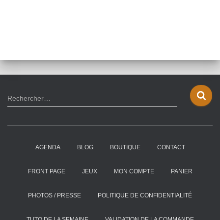
R
Rechercher…
e
c
h
e
AGENDA
BLOG
BOUTIQUE
CONTACT
r
c
h
FRONT PAGE
JEUX
MON COMPTE
PANIER
e
r
PHOTOS / PRESSE
POLITIQUE DE CONFIDENTIALITÉ
:
TUTO DE LA SEMAINE
VALIDATION DE LA COMMANDE