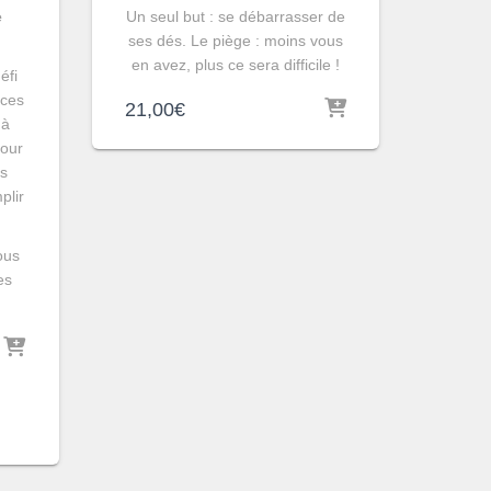
e
Un seul but : se débarrasser de
ses dés. Le piège : moins vous
en avez, plus ce sera difficile !
éfi
èces
21,00
€
 à
pour
es
plir
ous
es