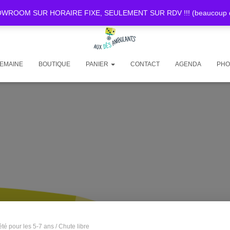
OOM SUR HORAIRE FIXE, SEULEMENT SUR RDV !!! (beaucoup de d
SEMAINE
BOUTIQUE
PANIER
CONTACT
AGENDA
PHO
été pour les 5-7 ans
/ Chute libre