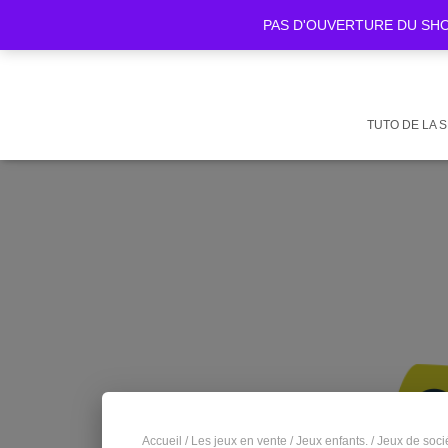
PAS D'OUVERTURE DU SHOWR
TUTO DE LA 
Accueil
/
Les jeux en vente
/
Jeux enfants.
/
Jeux de soci