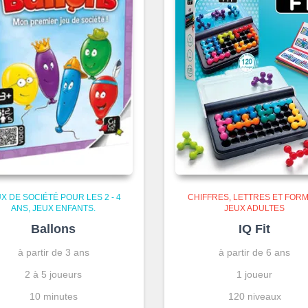
X DE SOCIÉTÉ POUR LES 2 - 4
CHIFFRES, LETTRES ET FOR
ANS
JEUX ENFANTS.
JEUX ADULTES
Ballons
IQ Fit
à partir de 3 ans
à partir de 6 ans
2 à 5 joueurs
1 joueur
10 minutes
120 niveaux