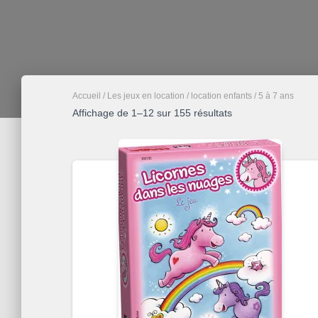
Accueil
/
Les jeux en location
/
location enfants
/ 5 à 7 ans
Trié
Affichage de 1–12 sur 155 résultats
par
popularité