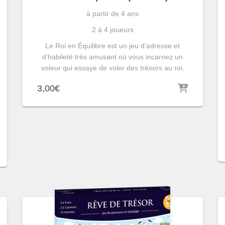
à partir de 4 ans
2 à 4 joueurs
Le Roi en Équilibre est un jeu d’adresse et
d’habileté très amusant où vous incarnez un
voleur qui essaye de voler des trésors au roi.
3,00
€