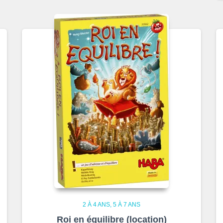
2 À 4 ANS
5 À 7 ANS
Roi en équilibre (location)