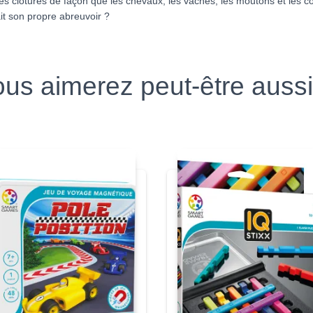
 les clôtures de façon que les chevaux, les vaches, les moutons et les 
it son propre abreuvoir ?
us aimerez peut-être aus