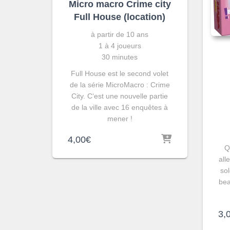
Micro macro Crime city
Full House (location)
à partir de 10 ans
1 à 4 joueurs
30 minutes
Full House est le second volet
de la série MicroMacro : Crime
City. C‘est une nouvelle partie
de la ville avec 16 enquêtes à
mener !
4,00
€
Q
all
so
bea
3,