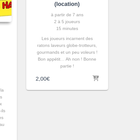
(location)
à partir de 7 ans
2 à 5 joueurs
15 minutes
Les joueurs incarnent des
ratons laveurs globe-trotteurs,
gourmands et un peu voleurs !
Bon appétit… Ah non ! Bonne
partie !
2,00
€
la
is
ux
ils
es
eau