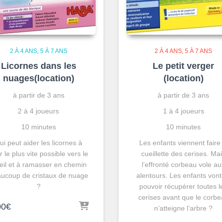
2 À 4 ANS
5 À 7 ANS
2 À 4 ANS
5 À 7 ANS
Licornes dans les
Le petit verger
nuages(location)
(location)
à partir de 3 ans
à partir de 3 ans
2 à 4 joueurs
1 à 4 joueurs
10 minutes
10 minutes
ui peut aider les licornes à
Les enfants viennent faire 
er le plus vite possible vers le
cueillette des cerises. Ma
leil et à ramasser en chemin
l’effronté corbeau vole a
ucoup de cristaux de nuage
alentours. Les enfants vont-
?
pouvoir récupérer toutes l
cerises avant que le corb
00
€
n’atteigne l’arbre ?