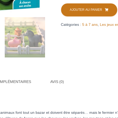
quantité
de
AJOUTER AU PANIER
Il
était
Catégories :
5 à 7 ans
,
Les jeux e
une
ferme
(location)
OMPLÉMENTAIRES
AVIS (0)
s animaux font tout un bazar et doivent être séparés… mais le fermier n’