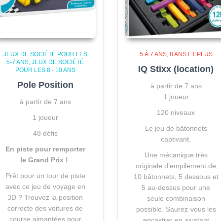
JEUX DE SOCIÉTÉ POUR LES
5 À 7 ANS
8 ANS ET PLUS
5-7 ANS
JEUX DE SOCIÉTÉ
IQ Stixx (location)
POUR LES 8 - 10 ANS
Pole Position
à partir de 7 ans
1 joueur
à partir de 7 ans
120 niveaux
1 joueur
Le jeu de bâtonnets
48 défis
captivant.
En piste pour remporter
Une mécanique très
le Grand Prix !
originale d’empilement de
Prêt pour un tour de piste
10 bâtonnets, 5 dessous et
avec ce jeu de voyage en
5 au-dessus pour une
3D ? Trouvez la position
seule combinaison
correcte des voitures de
possible. Saurez-vous les
course aimantées pour
encastrer en ajustant