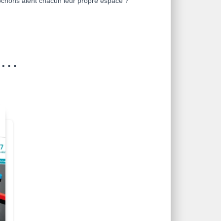
cochons aient chacun leur propre espace ?
si…