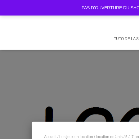
PAS D'OUVERTURE DU SHOWR
TUTO DE LA 
Accueil
/
Les jeux en location
/
location enfants
/
5 à 7 a