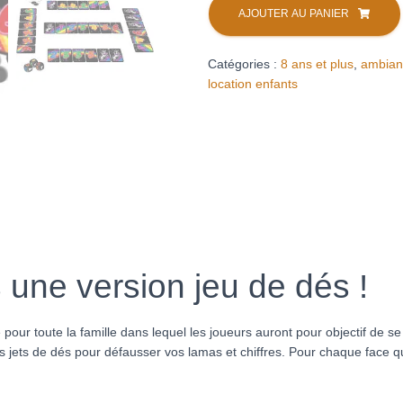
de
AJOUTER AU PANIER
Lama
le
Catégories :
8 ans et plus
,
ambian
jeu
location enfants
de
dés
(location)
 une version jeu de dés !
e pour toute la famille dans lequel les joueurs auront pour objectif de 
vos jets de dés pour défausser vos lamas et chiffres. Pour chaque face