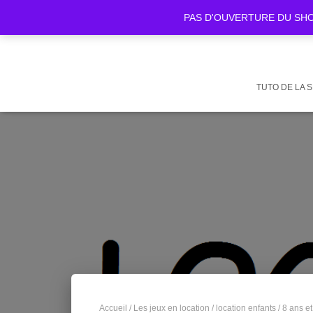
PAS D'OUVERTURE DU SHOWR
TUTO DE LA 
Accueil
/
Les jeux en location
/
location enfants
/
8 ans et