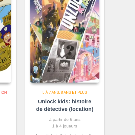
TION
5 À 7 ANS
8 ANS ET PLUS
Unlock kids: histoire
de détective (location)
à partir de 6 ans
1 à 4 joueurs