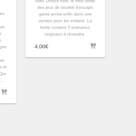
Avec Unlock Kids, le best-seller
des jeux de société d’escape
les
game arrive enfin dans une
version pour les enfants. La
’un
boîte contient 3 scénarios
s
originaux à résoudre.
x
4,00
€
igne
,
ser
e et
Qui
et …