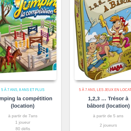
5 À 7 ANS
8 ANS ET PLUS
5 À 7 ANS
LES JEUX EN LOCA
mping la compétition
1,2,3 … Trésor à
(location)
bâbord (location)
à partir de 7ans
à partir de 5 ans
1 joueur
2 joueurs
80 défis