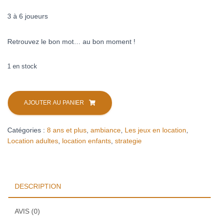
3 à 6 joueurs
Retrouvez le bon mot… au bon moment !
1 en stock
quantité
de
AJOUTER AU PANIER
Maudit
mot
Catégories :
8 ans et plus
,
ambiance
,
Les jeux en location
,
dit
Location adultes
,
location enfants
,
strategie
(location)
DESCRIPTION
AVIS (0)