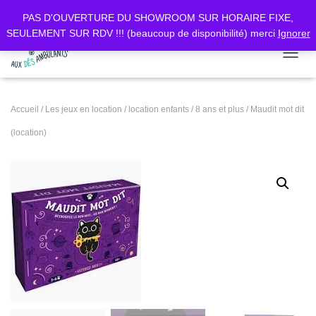
PAS D'OUVERTURE DU SHOWROOM SUR HORAIRE FIXE,
SEULEMENT SUR RDV !!! (beaucoup de disponibilité) merci
Ignorer
DÉPLI
Accueil
/
Les jeux en location
/
location enfants
/
8 ans et plus
/ Maudit mot dit
(location)