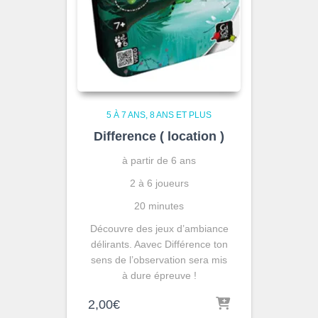
5 À 7 ANS
8 ANS ET PLUS
Difference ( location )
à partir de 6 ans
2 à 6 joueurs
20 minutes
Découvre des jeux d’ambiance
délirants. Aavec Différence ton
sens de l’observation sera mis
à dure épreuve !
2,00
€