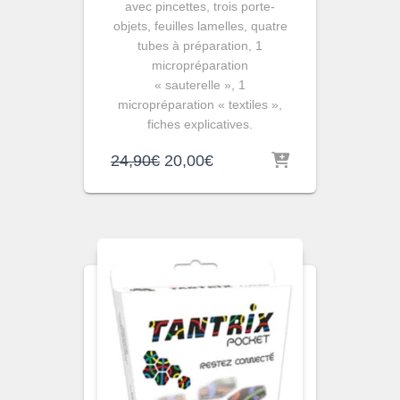
avec pincettes, trois porte-
objets, feuilles lamelles, quatre
tubes à préparation, 1
micropréparation
« sauterelle », 1
micropréparation « textiles »,
fiches explicatives.
Le
Le
24,90
€
20,00
€
prix
prix
initial
actuel
était :
est :
24,90€.
20,00€.