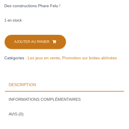
Des constructions Phare Felu !
1 en stock
quantité
de
AJOUTER AU PANIER
Phare
Andole.
Catégories :
Les jeux en vente
,
Promotion sur boites abîmées
DESCRIPTION
INFORMATIONS COMPLÉMENTAIRES
AVIS (0)