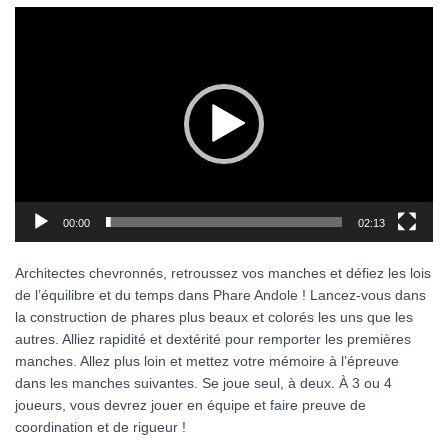
Lecteur
vidéo
00:00
02:13
Architectes chevronnés, retroussez vos manches et défiez les lois
de l’équilibre et du temps dans Phare Andole ! Lancez-vous dans
la construction de phares plus beaux et colorés les uns que les
autres. Alliez rapidité et dextérité pour remporter les premières
manches. Allez plus loin et mettez votre mémoire à l’épreuve
dans les manches suivantes. Se joue seul, à deux. À 3 ou 4
joueurs, vous devrez jouer en équipe et faire preuve de
coordination et de rigueur !