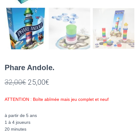
Phare Andole.
Le
Le
32,00
€
25,00
€
prix
prix
ATTENTION : Boîte abîmée mais jeu complet et neuf
initial
actuel
était :
est :
à partir de 5 ans
1 à 4 joueurs
32,00€.
25,00€.
20 minutes