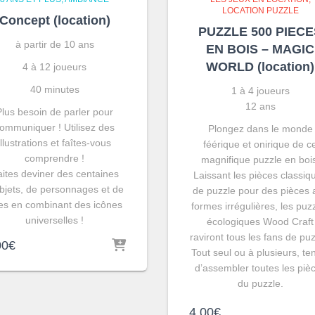
LOCATION PUZZLE
Concept (location)
PUZZLE 500 PIECE
à partir de 10 ans
EN BOIS – MAGIC
WORLD (location)
4 à 12 joueurs
40 minutes
1 à 4 joueurs
12 ans
Plus besoin de parler pour
ommuniquer ! Utilisez des
Plongez dans le monde
illustrations et faîtes-vous
féérique et onirique de c
comprendre !
magnifique puzzle en boi
ites deviner des centaines
Laissant les pièces classiq
bjets, de personnages et de
de puzzle pour des pièces 
tres en combinant des icônes
formes irrégulières, les puz
universelles !
écologiques Wood Craft
raviront tous les fans de puz
00
€
Tout seul ou à plusieurs, te
d’assembler toutes les piè
du puzzle.
4,00
€