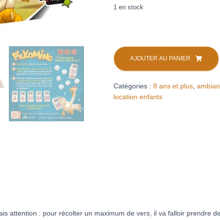
1 en stock
quantité
de
AJOUTER AU PANIER
Pickomino
(location)
Catégories :
8 ans et plus
,
ambian
location enfants
ais attention : pour récolter un maximum de vers, il va falloir prendre 