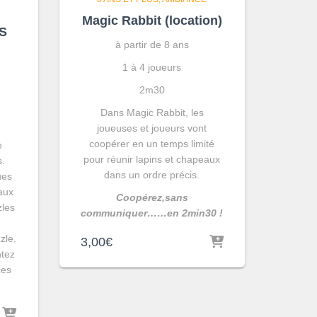
Magic Rabbit (location)
S
à partir de 8 ans
1 à 4 joueurs
2m30
Dans Magic Rabbit, les
joueuses et joueurs vont
coopérer en un temps limité
e
pour réunir lapins et chapeaux
s.
dans un ordre précis.
ues
aux
Coopérez,sans
zles
communiquer……en 2min30 !
zle.
3,00
€
ntez
ces