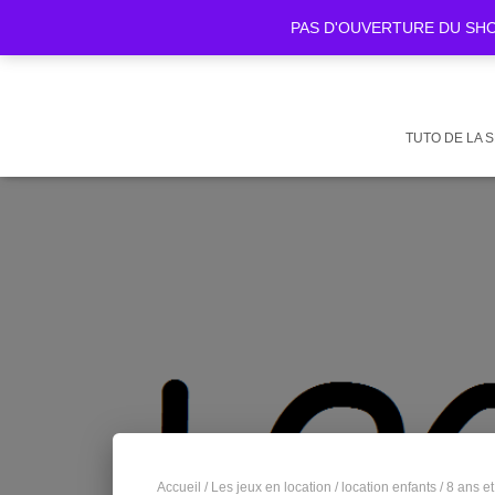
PAS D'OUVERTURE DU SHOWR
TUTO DE LA 
Accueil
/
Les jeux en location
/
location enfants
/
8 ans et