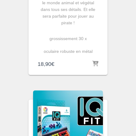
le monde animal et végétal
dans tous ses détails. Et elle
sera parfaite pour jouer au
pirate !
grossissement 30 x
oculaire robuste en métal
18,90
€