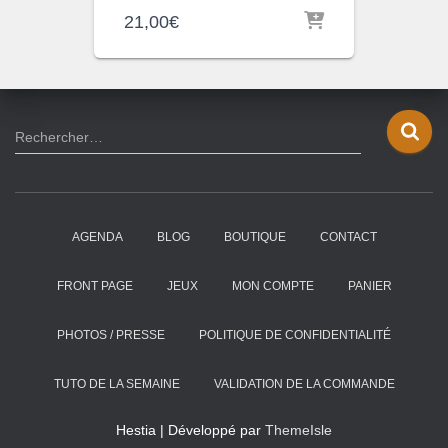
21,00
€
R
Rechercher…
e
c
h
e
AGENDA
BLOG
BOUTIQUE
CONTACT
r
c
h
FRONT PAGE
JEUX
MON COMPTE
PANIER
e
r
PHOTOS / PRESSE
POLITIQUE DE CONFIDENTIALITÉ
:
TUTO DE LA SEMAINE
VALIDATION DE LA COMMANDE
Hestia | Développé par
ThemeIsle