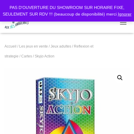
PAS D'OUVERTURE DU SHOWROOM SUR HORAIRE FIXE,
SEULEMENT SUR RDV !!! (beaucoup de disponibilité) merci
Ignorer
DÉPLI
Accueil
/
Les jeux en vente
/
Jeux adultes
/
Reflexion et
strategie
/
Cartes
/ Skyjo Action