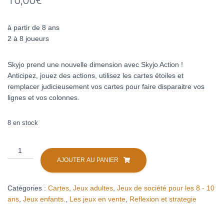
16,00
€
à partir de 8 ans
2 à 8 joueurs
Skyjo prend une nouvelle dimension avec Skyjo Action !
Anticipez, jouez des actions, utilisez les cartes étoiles et
remplacer judicieusement vos cartes pour faire disparaitre vos
lignes et vos colonnes.
8 en stock
quantité
de
AJOUTER AU PANIER
Skyjo
Action
Catégories :
Cartes
,
Jeux adultes
,
Jeux de société pour les 8 - 10
ans
,
Jeux enfants.
,
Les jeux en vente
,
Reflexion et strategie