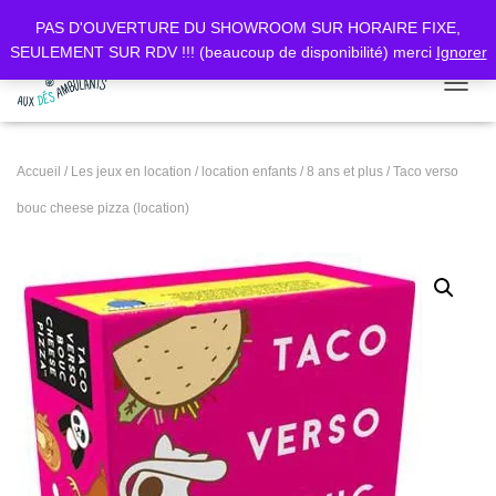
PAS D'OUVERTURE DU SHOWROOM SUR HORAIRE FIXE,
SEULEMENT SUR RDV !!! (beaucoup de disponibilité) merci
Ignorer
DÉPLI
Accueil
/
Les jeux en location
/
location enfants
/
8 ans et plus
/ Taco verso
bouc cheese pizza (location)