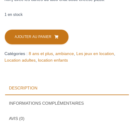
1 en stock
quantité
de
AJOUTER AU PANIER
Taco
verso
Catégories :
8 ans et plus
,
ambiance
,
Les jeux en location
,
bouc
Location adultes
,
location enfants
cheese
pizza
(location)
DESCRIPTION
INFORMATIONS COMPLÉMENTAIRES
AVIS (0)