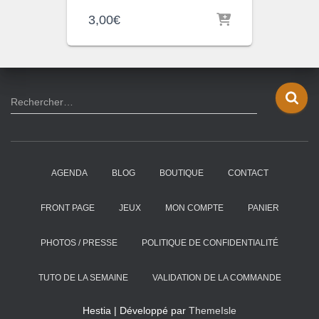
3,00
€
R
Rechercher…
e
c
h
e
AGENDA
BLOG
BOUTIQUE
CONTACT
r
c
h
FRONT PAGE
JEUX
MON COMPTE
PANIER
e
r
PHOTOS / PRESSE
POLITIQUE DE CONFIDENTIALITÉ
:
TUTO DE LA SEMAINE
VALIDATION DE LA COMMANDE
Hestia | Développé par
ThemeIsle