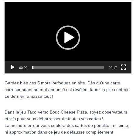
Lecteur
vidéo
00:00
02:17
Gardez bien ces 5 mots loufoques en tête. Dès qu’une carte
correspondant au mot annoncé est révélée, tapez la pile centrale.
Le dernier ramasse tout !
Dans le jeu Taco Verso Bouc Cheese Pizza, soyez observateurs
et vifs pour vous débarrasser de toutes vos cartes !
La moindre erreur vous coûtera des cartes de pénalité : ni feinte,
ni approximation dans ce jeu de défausse complètement