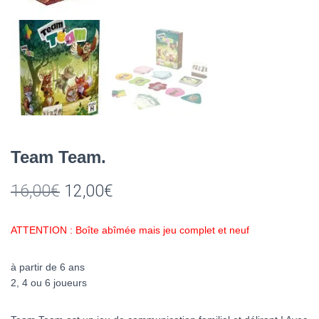
Team Team.
Le
Le
16,00
€
12,00
€
prix
prix
ATTENTION : Boîte abîmée mais jeu complet et neuf
initial
actuel
était :
est :
à partir de 6 ans
2, 4 ou 6 joueurs
16,00€.
12,00€.