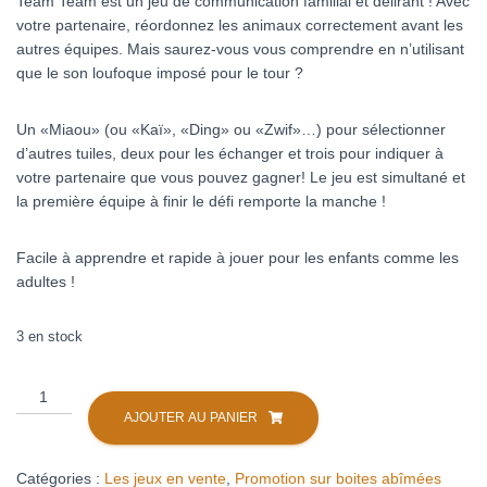
Team Team est un jeu de communication familial et délirant ! Avec
votre partenaire, réordonnez les animaux correctement avant les
autres équipes. Mais saurez-vous vous comprendre en n’utilisant
que le son loufoque imposé pour le tour ?
Un «Miaou» (ou «Kaï», «Ding» ou «Zwif»…) pour sélectionner
d’autres tuiles, deux pour les échanger et trois pour indiquer à
votre partenaire que vous pouvez gagner! Le jeu est simultané et
la première équipe à finir le défi remporte la manche !
Facile à apprendre et rapide à jouer pour les enfants comme les
adultes !
3 en stock
quantité
de
AJOUTER AU PANIER
Team
Team.
Catégories :
Les jeux en vente
,
Promotion sur boites abîmées