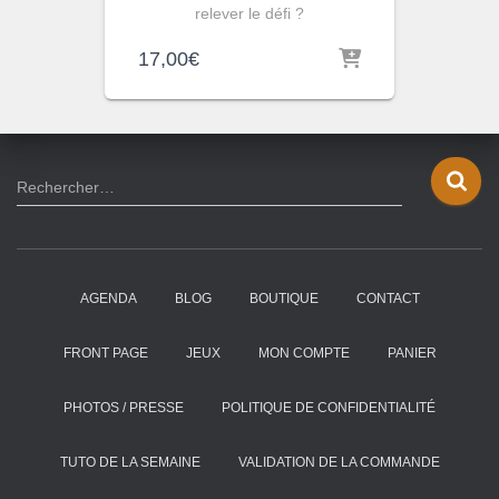
relever le défi ?
17,00
€
R
Rechercher…
e
c
h
e
AGENDA
BLOG
BOUTIQUE
CONTACT
r
c
h
FRONT PAGE
JEUX
MON COMPTE
PANIER
e
r
PHOTOS / PRESSE
POLITIQUE DE CONFIDENTIALITÉ
:
TUTO DE LA SEMAINE
VALIDATION DE LA COMMANDE