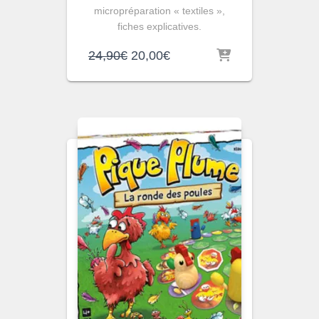
micropréparation « textiles »,
fiches explicatives.
Le
Le
24,90
€
20,00
€
prix
prix
initial
actuel
était :
est :
24,90€.
20,00€.