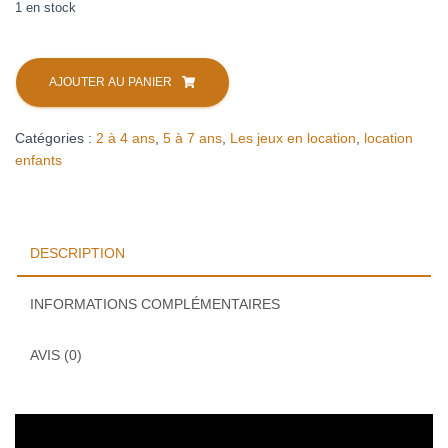
1 en stock
quantité
de
AJOUTER AU PANIER
Tous
sur
Catégories :
2 à 4 ans
,
5 à 7 ans
,
Les jeux en location
,
location
l'arche
enfants
!
(location)
DESCRIPTION
INFORMATIONS COMPLÉMENTAIRES
AVIS (0)
Lecteur
vidéo