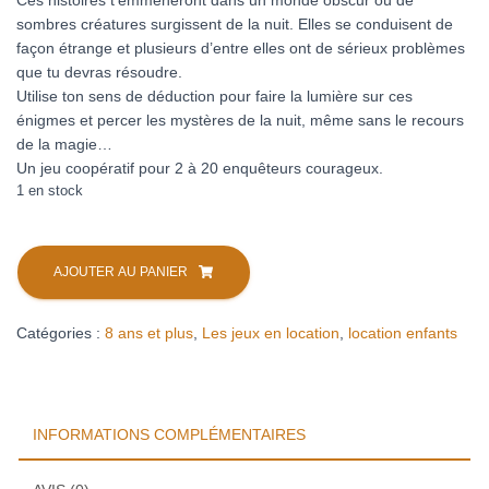
Ces histoires t’emmèneront dans un monde obscur où de
sombres créatures surgissent de la nuit. Elles se conduisent de
façon étrange et plusieurs d’entre elles ont de sérieux problèmes
que tu devras résoudre.
Utilise ton sens de déduction pour faire la lumière sur ces
énigmes et percer les mystères de la nuit, même sans le recours
de la magie…
Un jeu coopératif pour 2 à 20 enquêteurs courageux.
1 en stock
quantité
de
AJOUTER AU PANIER
Black
stories
Catégories :
8 ans et plus
,
Les jeux en location
,
location enfants
junior
:
histoires
nocturnes
INFORMATIONS COMPLÉMENTAIRES
(location)