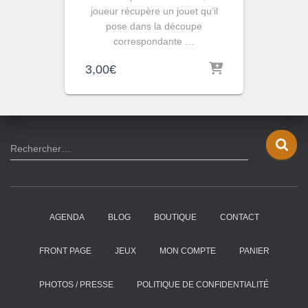
joueur récupère un jouet qu’il
pose dans la découpe
correspondante …
3,00
€
R
Rechercher…
e
c
h
e
AGENDA
BLOG
BOUTIQUE
CONTACT
r
c
h
FRONT PAGE
JEUX
MON COMPTE
PANIER
e
r
PHOTOS / PRESSE
POLITIQUE DE CONFIDENTIALITÉ