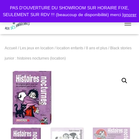
PAS D'OUVERTURE DU SHOWROOM SUR HORAIRE FIXE,
SEULEMENT SUR RDV !!! (beaucoup de disponibilité) merci
Ignorer
DÉPLI
Accueil
/
Les jeux en location
/
location enfants
/
8 ans et plus
/ Black stories
junior : histoires nocturnes (location)