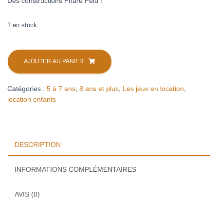
Des constructions Phare Felu !
1 en stock
quantité
de
AJOUTER AU PANIER
Phare
Andole
Catégories :
5 à 7 ans
,
8 ans et plus
,
Les jeux en location
,
(location)
location enfants
DESCRIPTION
INFORMATIONS COMPLÉMENTAIRES
AVIS (0)