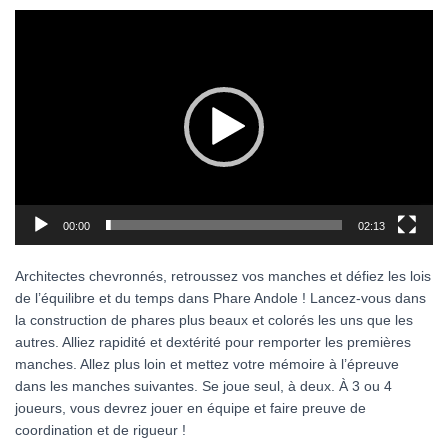
Lecteur
vidéo
00:00
02:13
Architectes chevronnés, retroussez vos manches et défiez les lois
de l’équilibre et du temps dans Phare Andole ! Lancez-vous dans
la construction de phares plus beaux et colorés les uns que les
autres. Alliez rapidité et dextérité pour remporter les premières
manches. Allez plus loin et mettez votre mémoire à l’épreuve
dans les manches suivantes. Se joue seul, à deux. À 3 ou 4
joueurs, vous devrez jouer en équipe et faire preuve de
coordination et de rigueur !